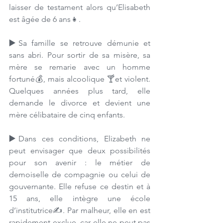
laisser de testament alors qu’Elisabeth 
est âgée de 6 ans👧.
▶️
Sa famille se retrouve démunie et 
sans abri. Pour sortir de sa misère, sa 
mère se remarie avec un homme 
fortuné💰, mais alcoolique 🍸et violent. 
Quelques années plus tard, elle 
demande le divorce et devient une 
mère célibataire de cinq enfants. 
▶️
Dans ces conditions, Elizabeth ne 
peut envisager que deux possibilités 
pour son avenir : le métier de  
demoiselle de compagnie ou celui de 
gouvernante. Elle refuse ce destin et à 
15 ans, elle intègre une école 
d’institutrice✍️. Par malheur, elle en est 
rapidement exclue, car elle ne peut pas 