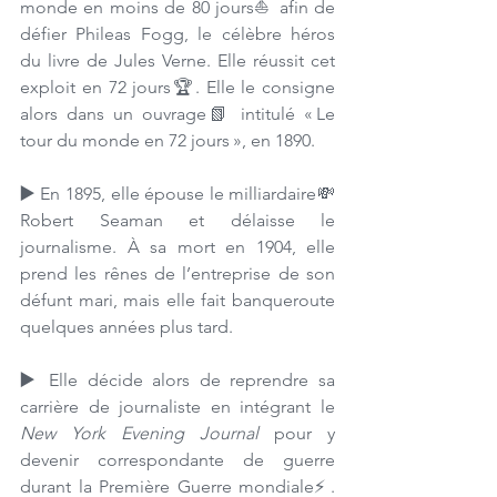
monde en moins de 80 jours⛵️ afin de 
défier Phileas Fogg, le célèbre héros 
du livre de Jules Verne. Elle réussit cet 
exploit en 72 jours🏆. Elle le consigne 
alors dans un ouvrage📗 intitulé « Le 
tour du monde en 72 jours », en 1890.  
▶️ 
En 1895, elle épouse le milliardaire💸 
Robert Seaman et délaisse le 
journalisme. À sa mort en 1904, elle 
prend les rênes de l’entreprise de son 
défunt mari, mais elle fait banqueroute 
quelques années plus tard.
▶️ 
Elle décide alors de reprendre sa 
carrière de journaliste en intégrant le 
New York Evening Journal
 pour y 
devenir correspondante de guerre 
durant la Première Guerre mondiale⚡️. 