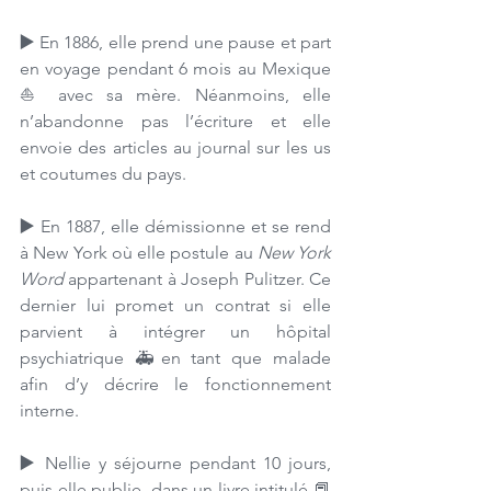
▶️ 
En 1886, elle prend une pause et part 
en voyage pendant 6 mois au Mexique
⛵️ avec sa mère. Néanmoins, elle 
n’abandonne pas l’écriture et elle 
envoie des articles au journal sur les us 
et coutumes du pays.
▶️ 
En 1887, elle démissionne et se rend 
à New York où elle postule au 
New York 
Word
 appartenant à Joseph Pulitzer. Ce 
dernier lui promet un contrat si elle 
parvient à intégrer un hôpital 
psychiatrique 🚑en tant que malade 
afin d’y décrire le fonctionnement 
interne. 
▶️ 
Nellie y séjourne pendant 10 jours, 
puis elle publie, dans un livre intitulé 📕