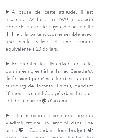
▶️À cause de cette attitude, il est 
incarcéré 22 fois. En 1970, il décide 
donc de quitter le pays avec sa famille 
👨‍👩‍👧. Ils partent tous ensemble avec 
une seule valise et une somme 
équivalente à 20 dollars. 
▶️ En premier lieu, ils arrivent en Italie, 
puis ils émigrent à Halifax au Canada ❄️. 
Ils finissent par s’installer dans un petit 
faubourg de Toronto. En fait, pendant 
18 mois, ils sont hébergés dans le sous-
sol de la maison🏠 d’un ami. 
▶️ La situation s’améliore lorsque 
Vladimir trouve un emploi dans une 
usine🏪. Cependant, leur budget 💸
reste très serré. Pour limiter les 