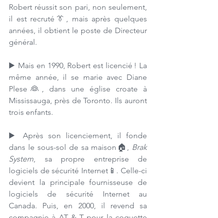
Robert réussit son pari, non seulement, 
il est recruté👔, mais après quelques 
années, il obtient le poste de Directeur 
général. 
▶️ 
Mais en 1990, Robert est licencié ! La 
même année, il se marie avec 
Diane 
Plese👰,
 dans une église croate à 
Mississauga, près de Toronto. Ils auront 
trois enfants. 
▶️ 
Après son licenciement, il fonde 
dans le 
sous-sol de sa maison🏠,
Brak 
System
,
 sa propre entreprise de 
logiciels de sécurité Internet📱. Celle-ci 
devient la principale fournisseuse de 
logiciels de sécurité Internet au 
Canada. Puis, en 2000, il revend sa 
compagnie à AT & T pour la coquette 