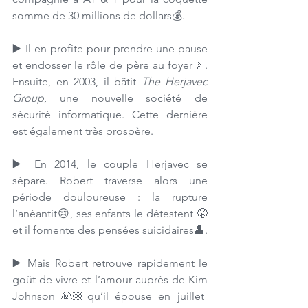
somme de 30 millions de dollars💰.
▶️ Il en profite pour prendre une pause 
et endosser le rôle de père au foyer🚶. 
Ensuite, en 2003, il bâtit 
The Herjavec 
Group
,
une nouvelle société de 
sécurité informatique. Cette dernière 
est également très prospère.
▶️ 
En 2014, le couple Herjavec se 
sépare
. 
Robert traverse alors une 
période douloureuse : la rupture 
l’anéantit😢, ses enfants le détestent 😤
et il fomente des pensées suicidaires
👤
.
▶️ 
Mais Robert retrouve rapidement le 
goût de vivre et l’amour auprès de Kim 
Johnson 
👰🏼
qu’il épouse en juillet 