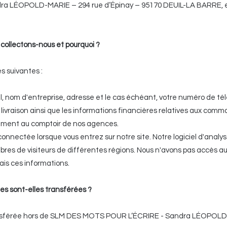
 LÉOPOLD-MARIE – 294 rue d’Épinay – 95170 DEUIL-LA BARRE, es
ollectons-nous et pourquoi ?
s suivantes :
 nom d'entreprise, adresse et le cas échéant, votre numéro de té
vraison ainsi que les informations financières relatives aux comm
ement au comptoir de nos agences.
onnectée lorsque vous entrez sur notre site. Notre logiciel d'analy
bres de visiteurs de différentes régions. Nous n'avons pas accès a
ais ces informations.
s sont-elles transférées ?
ansférée hors de SLM DES MOTS POUR L’ÉCRIRE - Sandra LÉOPOL