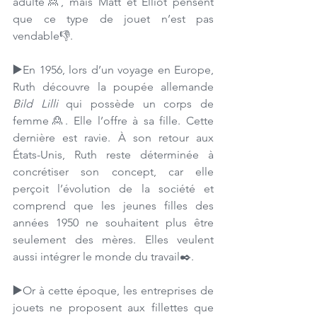
adulte🙎, mais Matt et Elliot pensent 
que ce type de jouet n’est pas 
vendable👎. 
▶️
En 1956, lors d’un voyage en Europe, 
Ruth découvre la poupée allemande 
Bild Lilli
 qui possède un corps de 
femme🙎. Elle l’offre à sa fille. Cette 
dernière est ravie. À son retour aux 
États-Unis, Ruth reste déterminée à 
concrétiser son concept, car elle 
perçoit l’évolution de la société et 
comprend que les jeunes filles des 
années 1950 ne souhaitent plus être 
seulement des mères. Elles veulent 
aussi intégrer le monde du travail✒️. 
▶️
Or à cette époque, les entreprises de 
jouets ne proposent aux fillettes que 