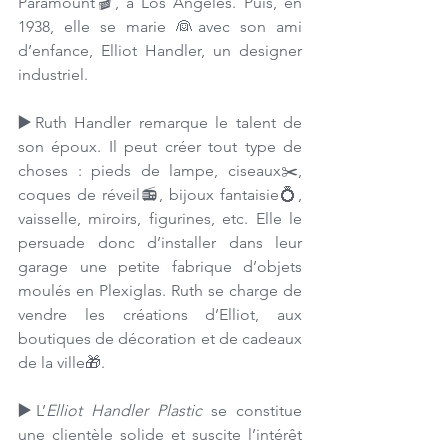
Paramount🎬, à Los Angeles. Puis, en 
1938, elle se marie 👰avec son ami 
d’enfance, Elliot Handler, un designer 
industriel. 
▶️
Ruth Handler remarque le talent de 
son époux. Il peut créer tout type de 
choses : pieds de lampe, ciseaux✂️, 
coques de réveil📻, bijoux fantaisie💍, 
vaisselle, miroirs, figurines, etc. Elle le 
persuade donc d’installer dans leur 
garage une petite fabrique d’objets 
moulés en Plexiglas. Ruth se charge de 
vendre les créations d’Elliot, aux 
boutiques de décoration et de cadeaux 
de la ville🎁. 
▶️
L’
Elliot Handler Plastic
 se constitue 
une clientèle solide et suscite l’intérêt 