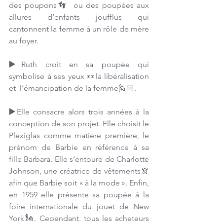
des poupons👣  ou des poupées aux 
allures d’enfants joufflus qui 
cantonnent la femme à un rôle de mère 
au foyer. 
▶️
Ruth croit en sa poupée qui 
symbolise à ses yeux 👀la libéralisation 
et  l’émancipation de la femme🙋🏼. 
▶️
Elle consacre alors trois années à la 
conception de son projet. Elle choisit le 
Plexiglas comme matière première, le 
prénom de Barbie en référence à sa 
fille Barbara. Elle s’entoure de Charlotte 
Johnson, une créatrice de vêtements👗 
afin que Barbie soit « à la mode ». Enfin, 
en 1959 elle présente sa poupée à la 
foire internationale du jouet de New 
York🗽. Cependant, tous les acheteurs