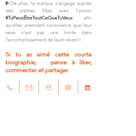
▶️
De plus, la marque s’engage auprès 
des petites filles avec l’action 
#TuPeuxÊtreToutCeQueTuVeux
 afin 
qu’elles prennent conscience que leur 
sexe n’est pas une limite dans 
l’accomplissement de leurs rêves✨. 
Si tu as aimé cette courte 
biographie,   pense à liker, 
commenter et partager.  
Abonne-toi et tu recevras 
d'autres biographies 
inspirantes en avant-première.   
Pour cela, 
Clique ici